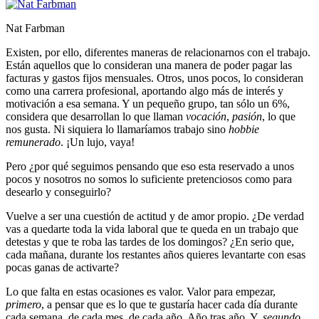
Nat Farbman
Existen, por ello, diferentes maneras de relacionarnos con el trabajo.
Están aquellos que lo consideran una manera de poder pagar las
facturas y gastos fijos mensuales. Otros, unos pocos, lo consideran
como una carrera profesional, aportando algo más de interés y
motivación a esa semana. Y un pequeño grupo, tan sólo un 6%,
considera que desarrollan lo que llaman
vocación
,
pasión
, lo que
nos gusta. Ni siquiera lo llamaríamos trabajo sino
hobbie
remunerado
. ¡Un lujo, vaya!
Pero ¿por qué seguimos pensando que eso esta reservado a unos
pocos y nosotros no somos lo suficiente pretenciosos como para
desearlo y conseguirlo?
Vuelve a ser una cuestión de actitud y de amor propio. ¿De verdad
vas a quedarte toda la vida laboral que te queda en un trabajo que
detestas y que te roba las tardes de los domingos? ¿En serio que,
cada mañana, durante los restantes años quieres levantarte con esas
pocas ganas de activarte?
Lo que falta en estas ocasiones es valor. Valor para empezar,
primero
, a pensar que es lo que te gustaría hacer cada día durante
cada semana, de cada mes, de cada año. Año tras año. Y,
segundo
,