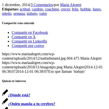
1 diciembre, 2014
/
3 Comentarios
/
por
Maria Alegret
Etiquetas:
actitud
,
cambio
,
coaching
,
crecer
,
feliz
,
hobbie
,
lunes
,
miedo
,
semana
,
trabajo
,
valor
Compartir esta entrada
Compartir en Facebook
Compartir en X
Compartir en LinkedIn
Compartir por correo
https://www.mariaalegret.com/wp-
content/uploads/2014/12/natfarbman4.jpg
604
475
Maria Alegret
https://www.mariaalegret.com/wp-
content/uploads/2018/11/imagotipo.png
Maria Alegret
2014-12-01
06:38:07
2014-12-01 06:38:07
Eso que llaman ‘trabajo’
Quizás te interese
¿Dónde está?
¿Quién manda a tu cerebro?