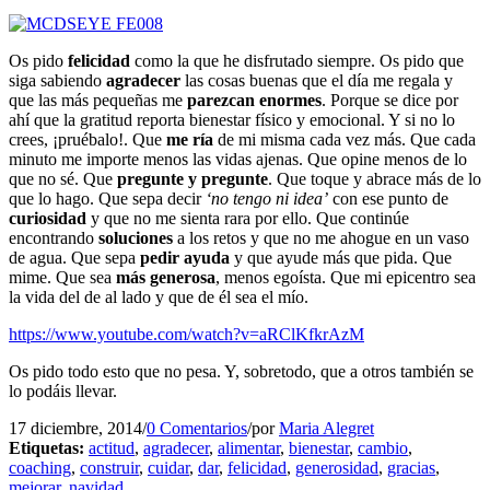
Os pido
felicidad
como la que he disfrutado siempre. Os pido que
siga sabiendo
agradecer
las cosas buenas que el día me regala y
que las más pequeñas me
parezcan enormes
. Porque se dice por
ahí que la gratitud reporta bienestar físico y emocional. Y si no lo
crees, ¡pruébalo!. Que
me ría
de mi misma cada vez más. Que cada
minuto me importe menos las vidas ajenas. Que opine menos de lo
que no sé. Que
pregunte y pregunte
. Que toque y abrace más de lo
que lo hago. Que sepa decir
‘no tengo ni idea’
con ese punto de
curiosidad
y que no me sienta rara por ello. Que continúe
encontrando
soluciones
a los retos y que no me ahogue en un vaso
de agua. Que sepa
pedir ayuda
y que ayude más que pida. Que
mime. Que sea
más generosa
, menos egoísta. Que mi epicentro sea
la vida del de al lado y que de él sea el mío.
https://www.youtube.com/watch?v=aRClKfkrAzM
Os pido todo esto que no pesa. Y, sobretodo, que a otros también se
lo podáis llevar.
17 diciembre, 2014
/
0 Comentarios
/
por
Maria Alegret
Etiquetas:
actitud
,
agradecer
,
alimentar
,
bienestar
,
cambio
,
coaching
,
construir
,
cuidar
,
dar
,
felicidad
,
generosidad
,
gracias
,
mejorar
,
navidad