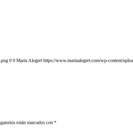
.png
0
0
Maria Alegret
https://www.mariaalegret.com/wp-content/uplo
gatorios están marcados con
*