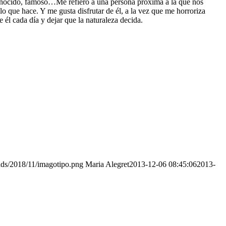
onocido, famoso…Me refiero a una persona próxima a la que nos
o que hace. Y me gusta disfrutar de él, a la vez que me horroriza
 él cada día y dejar que la naturaleza decida.
ads/2018/11/imagotipo.png
Maria Alegret
2013-12-06 08:45:06
2013-