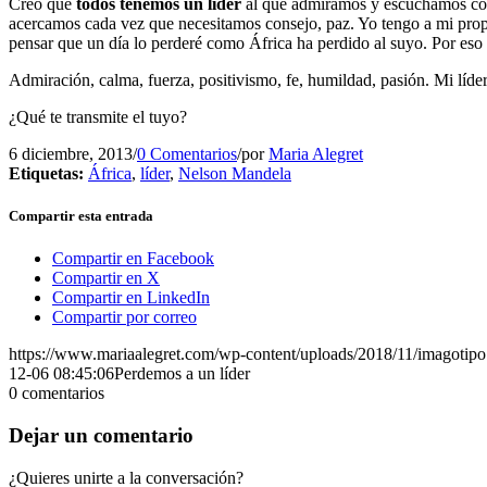
Creo que
todos tenemos un líder
al que admiramos y escuchamos con
acercamos cada vez que necesitamos consejo, paz. Yo tengo a mi propio
pensar que un día lo perderé como África ha perdido al suyo. Por eso i
Admiración, calma, fuerza, positivismo, fe, humildad, pasión. Mi líder 
¿Qué te transmite el tuyo?
6 diciembre, 2013
/
0 Comentarios
/
por
Maria Alegret
Etiquetas:
África
,
líder
,
Nelson Mandela
Compartir esta entrada
Compartir en Facebook
Compartir en X
Compartir en LinkedIn
Compartir por correo
https://www.mariaalegret.com/wp-content/uploads/2018/11/imagotipo
12-06 08:45:06
Perdemos a un líder
0
comentarios
Dejar un comentario
¿Quieres unirte a la conversación?