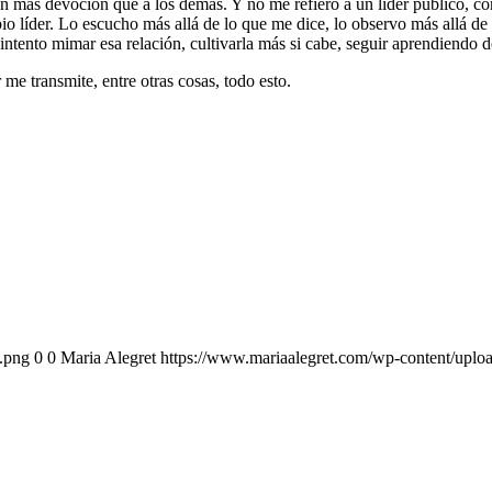
 más devoción que a los demás. Y no me refiero a un líder público, c
 líder. Lo escucho más allá de lo que me dice, lo observo más allá de l
ntento mimar esa relación, cultivarla más si cabe, seguir aprendiendo de
me transmite, entre otras cosas, todo esto.
.png
0
0
Maria Alegret
https://www.mariaalegret.com/wp-content/uplo