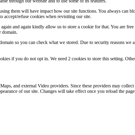
able through our website and to use some of its features.
refusing them will have impact how our site functions. You always can b
o accept/refuse cookies when revisiting our site.
gain and again kindly allow us to store a cookie for that. You are free t
ur domain.
r domain so you can check what we stored. Due to security reasons we 
okies if you do not opt in. We need 2 cookies to store this setting. 
 Maps, and external Video providers. Since these providers may collect 
ppearance of our site. Changes will take effect once you reload the page