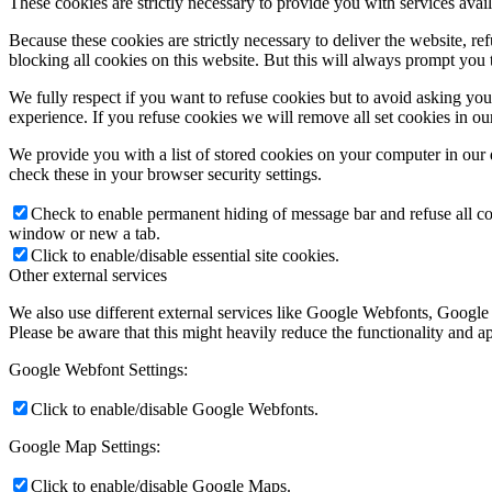
These cookies are strictly necessary to provide you with services avail
Because these cookies are strictly necessary to deliver the website, 
blocking all cookies on this website. But this will always prompt you t
We fully respect if you want to refuse cookies but to avoid asking you a
experience. If you refuse cookies we will remove all set cookies in o
We provide you with a list of stored cookies on your computer in ou
check these in your browser security settings.
Check to enable permanent hiding of message bar and refuse all co
window or new a tab.
Click to enable/disable essential site cookies.
Other external services
We also use different external services like Google Webfonts, Google
Please be aware that this might heavily reduce the functionality and a
Google Webfont Settings:
Click to enable/disable Google Webfonts.
Google Map Settings:
Click to enable/disable Google Maps.