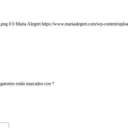
.png
0
0
Maria Alegret
https://www.mariaalegret.com/wp-content/uplo
gatorios están marcados con
*