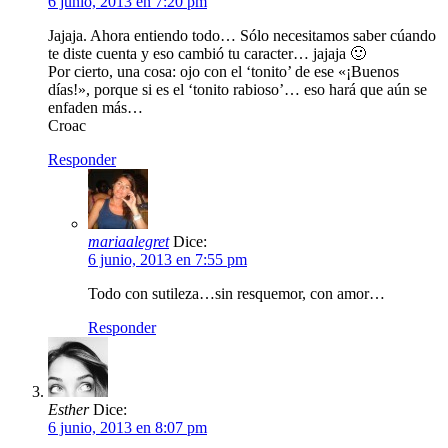
6 junio, 2013 en 7:20 pm
Jajaja. Ahora entiendo todo… Sólo necesitamos saber cúando
te diste cuenta y eso cambió tu caracter… jajaja 🙂
Por cierto, una cosa: ojo con el ‘tonito’ de ese «¡Buenos
días!», porque si es el ‘tonito rabioso’… eso hará que aún se
enfaden más…
Croac
Responder
mariaalegret
Dice:
6 junio, 2013 en 7:55 pm
Todo con sutileza…sin resquemor, con amor…
Responder
Esther
Dice:
6 junio, 2013 en 8:07 pm