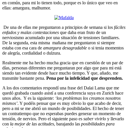
en común, para mi lo tienen todo, porque es lo único que veo en
ellas: amargura, malhumor.
De una de ellas me preguntaron a principios de semana si los
fáciles
enfados y malas contestaciones
que daba eran fruto de un
nerviosismo acumulado por una situación de tensiones familiares.
De la segunda, esta misma mañana me preguntaron si siempre
estaba con esa cara de
amargura desagradable
o si tenia momentos
de alegría, cordialidad o dulzura.
Realmente me ha hecho mucha gracia que en cuestión de un par de
días, personas diferentes me preguntaran por algo que para mi está
siendo tan evidente desde hace mucho tiempo. Y que, añado, me
transmite bastante pena.
Pena por la infelicidad que desprenden.
A los dos comentarios respondí una frase del Dalai Lama que me
quedó grabada cuando asistí a una conferencia suya en Zurich hace
unos años. Y es la siguiente:
‘los problemas los creamos nosotros
mismos’
. Y podéis pensar que es muy obvio lo que acabo de decir,
pero a mi se me abrió un mundo de posibilidades. El hecho de tener
un contratiempo que no esperabas puedes generar un momento de
tensión, de nervios. Pero el siguiente paso es
saber vivirlo
y llevarlo
con
la mejor de las actitudes
, barajando las
posibilidades para